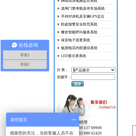
网络高清视频监控系统
道闸门禁考勤及停车场系统
手持对讲机及车辆GPS定位
防盗报警安全防范系统
餐饮智能呼叫服务系统
保安电子巡更系统
在线咨询
集团电话内部通信系统
客服1
LED显示屏系统
客服2
分 类：
关键字：
请您留言
24H客服：刘经理
手机微信：159 137 00908
感谢您的关注，当前客服人员不在
投诉电话：135 090 02420