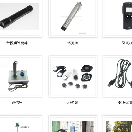
带照明巡更棒
巡更棒
巡更
通信座
地名钮
数据采