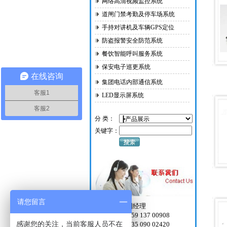
网络高清视频监控系统
道闸门禁考勤及停车场系统
手持对讲机及车辆GPS定位
防盗报警安全防范系统
餐饮智能呼叫服务系统
保安电子巡更系统
在线咨询
集团电话内部通信系统
客服1
LED显示屏系统
客服2
分 类：
关键字：
请您留言
24H客服：刘经理
手机微信：159 137 00908
感谢您的关注，当前客服人员不在
投诉电话：135 090 02420