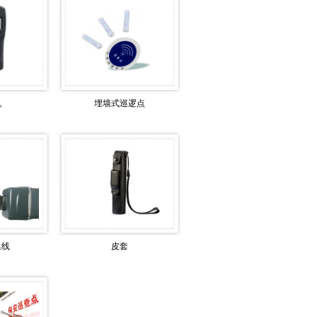
机
埋墙式巡逻点
集线
皮套